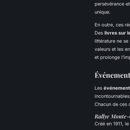
persévérance et
unique.
En outre, ces ré
Des
livres sur l
littérature ne s
valeurs et les e
et prolonge l’im
Événements
Les
événements
incontournables,
Chacun de ces de
Rallye Monte-
Créé en 1911, l