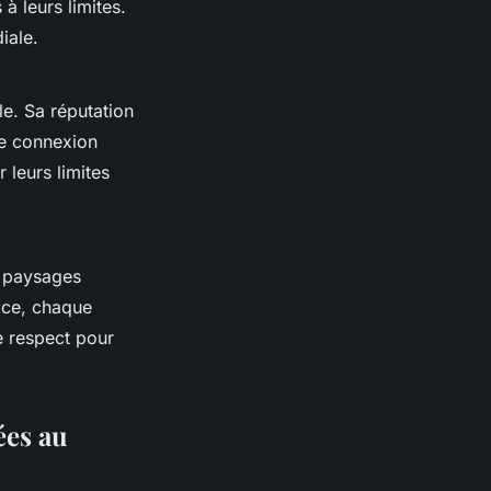
à leurs limites.
iale.
le. Sa réputation
e connexion
 leurs limites
s paysages
ace, chaque
e respect pour
ées au