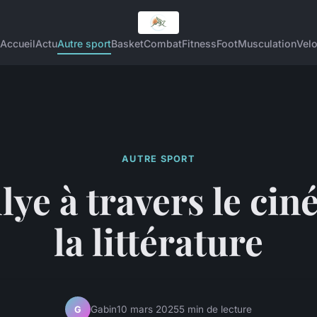
Accueil
Actu
Autre sport
Basket
Combat
Fitness
Foot
Musculation
Vel
AUTRE SPORT
llye à travers le cin
la littérature
Gabin
10 mars 2025
5 min de lecture
G