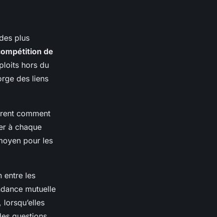
des plus
compétition de
ploits hors du
orge des liens
orent comment
ger à chaque
moyen pour les
 entre les
endance mutuelle
 lorsqu’elles
 des questions