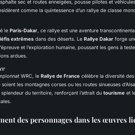
asphalte sec et routes enneigées, pousse pilotes et véhicules 
sidèrent comme la quintessence d’un rallye de classe mond
lé le
Paris-Dakar
, ce rallye est une aventure transcontinenta
défis extrêmes
dans des déserts. Le
Rallye Dakar
forge un
’épreuve et l’exploration humaine, poussant les gens à tester
ions ardues.
ce
ampionnat WRC, le
Rallye de France
célèbre la diversité de
e soient les montagnes corses ou les routes sinueuses d’Als
splendeur du territoire, renforçant l’attrait du
tourisme
et l
cales.
ent des personnages dans les œuvres li