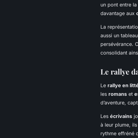
un pont entre la 
davantage aux
La représentati
aussi un tableau
persévérance. Ce
consolidant ains
Le rallye da
Le
rallye en lit
les
romans
et
e
d’aventure, capt
Les
écrivains
jo
à leur plume, ils
rythme effréné q