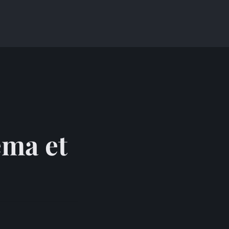
o
éma et