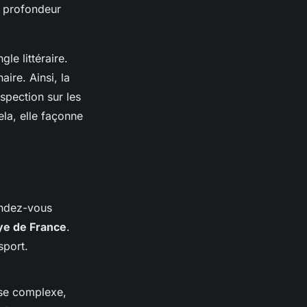
e profondeur
le littéraire.
aire. Ainsi, la
ospection sur les
ela, elle façonne
endez-vous
ye de France
.
sport.
rse complexe,