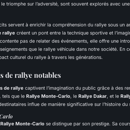
 le triomphe sur l’adversité, sont souvent explorés avec un
cits servent à enrichir la compréhension du rallye sous un ang
e rallye
créent un pont entre la technique sportive et l’imagin
e contente pas de relater des événements, elle offre une intr
nseignements que le rallye véhicule dans notre société. En c
pact culturel du rallye à travers les générations.
 de rallye notables
 de rallye
captivent l’imagination du public grâce à des r
 tels que le
Rallye Monte-Carlo
, le
Rallye Dakar
, et le
Rall
stinataires influe de manière significative sur l’histoire du 
Carlo
e
Rallye Monte-Carlo
se distingue par son prestige. Sa cou