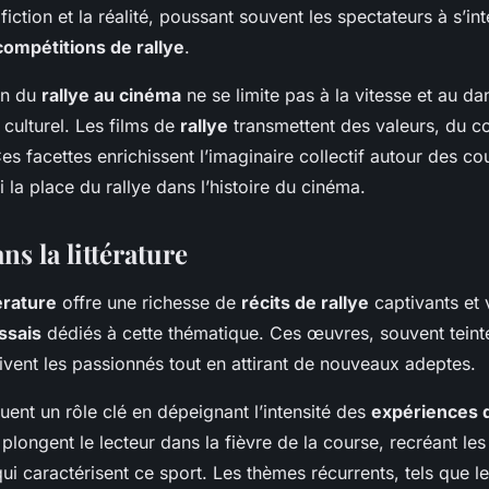
fiction et la réalité, poussant souvent les spectateurs à s’in
compétitions de rallye
.
on du
rallye au cinéma
ne se limite pas à la vitesse et au da
 culturel. Les films de
rallye
transmettent des valeurs, du co
s facettes enrichissent l’imaginaire collectif autour des co
i la place du rallye dans l’histoire du cinéma.
ns la littérature
térature
offre une richesse de
récits de rallye
captivants et 
ssais
dédiés à cette thématique. Ces œuvres, souvent teint
ivent les passionnés tout en attirant de nouveaux adeptes.
uent un rôle clé en dépeignant l’intensité des
expériences d
 plongent le lecteur dans la fièvre de la course, recréant les
ui caractérisent ce sport. Les thèmes récurrents, tels que le 