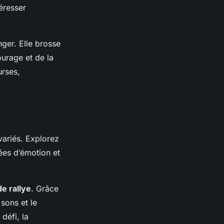
téresser
nger. Elle brosse
urage et de la
urses,
variés. Explorez
ées d’émotion et
e rallye
. Grâce
 sons et le
défi, la