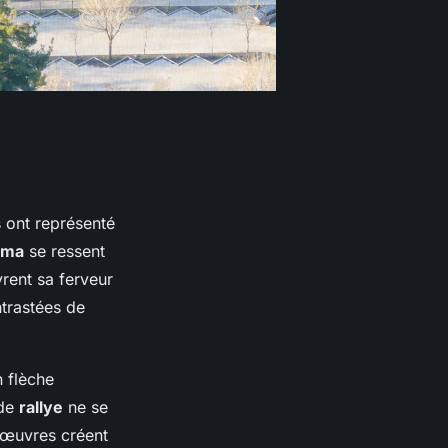
 ont représenté
éma
se ressent
vrent sa ferveur
ntrastées de
n flèche
 de
rallye
ne se
s œuvres créent