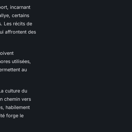
ort, incarnant
llye, certains
. Les récits de
ui affrontent des
doivent
res utilisées,
permettent au
La culture du
un chemin vers
es, habilement
té forge le