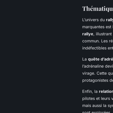
Thématique
L’univers du
ral
marquantes est l
rallye
, illustra
commun. Les réci
indéfectibles en
La
quête d’adré
l’adrénaline dev
virage. Cette q
protagonistes de
Enfin, la
relati
pilotes et leurs
mais aussi la sy
sont explorées, 