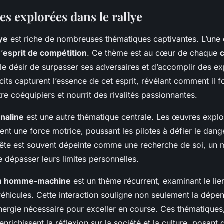
s explorées dans le rallye
lye
est riche de nombreuses thématiques captivantes. L’une 
’
esprit de compétition
. Ce thème est au cœur de chaque
nt le désir de surpasser ses adversaires et d’accomplir des ex
ts capturent l’essence de cet esprit, révélant comment il f
tre coéquipiers et nourrit des rivalités passionnantes.
naline
est une autre thématique centrale. Les œuvres expl
ient une force motrice, poussant les pilotes à défier le dan
uête est souvent dépeinte comme une recherche de soi, un 
 dépasser leurs limites personnelles.
on homme-machine
est un thème récurrent, examinant le lien
 véhicules. Cette interaction souligne non seulement la dép
nergie nécessaire pour exceller en course. Ces thématiques,
enrichissent la réflexion sur la société et la culture, posant