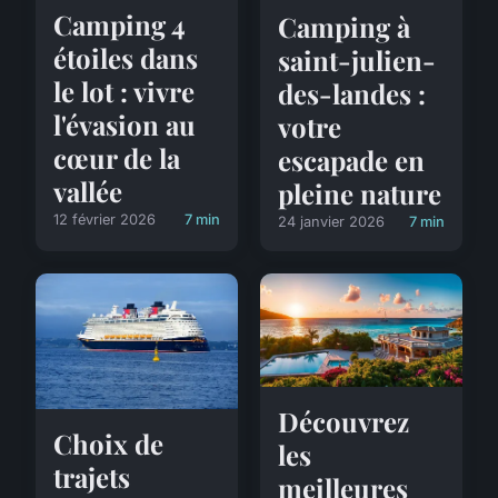
Camping 4
Camping à
étoiles dans
saint-julien-
le lot : vivre
des-landes :
l'évasion au
votre
cœur de la
escapade en
vallée
pleine nature
12 février 2026
7 min
24 janvier 2026
7 min
Découvrez
Choix de
les
trajets
meilleures