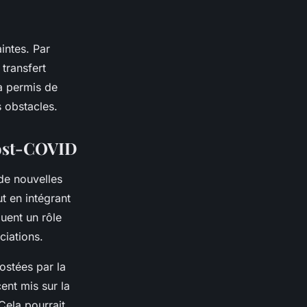
intes. Par
transfert
 a permis de
s obstacles.
post-COVID
 de nouvelles
t en intégrant
uent un rôle
ciations.
ostées par la
ent mis sur la
Cela pourrait