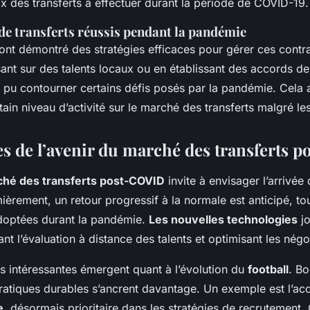
ix des transferts à effectuer durant la période de COVID-19.
de transferts réussis pendant la pandémie
ont démontré des stratégies efficaces pour gérer ces contra
nt sur des talents locaux ou en établissant des accords de 
nt pu contourner certains défis posés par la pandémie. Cela
tain niveau d’activité sur le marché des transferts malgré le
es de l’avenir du marché des transferts 
hé des transferts post-COVID
invite à envisager l’arrivée
èrement, un retour progressif à la normale est anticipé, tou
doptées durant la pandémie.
Les nouvelles technologies
jo
tant l’évaluation à distance des talents et optimisant les négo
s intéressantes émergent quant à l’évolution du
football
. Bo
ratiques durables s’ancrent davantage. Un exemple est l’acc
e
, désormais prioritaire dans les stratégies de recrutement. 