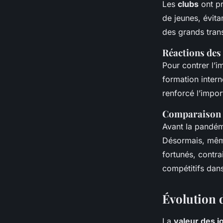
Les
clubs
ont pr
de jeunes, évita
des grands trans
Réactions des 
Pour contrer l’im
formation inter
renforcé l’impo
Comparaison d
Avant la pandém
Désormais, même
fortunés, contra
compétitifs dans
Évolution 
La
valeur des j