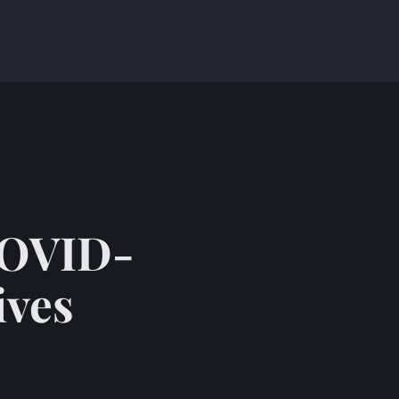
o
 COVID-
ives