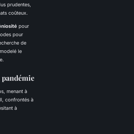
lus prudentes,
hats coûteux.
éniosité
pour
thodes pour
recherche de
emodelé le
e.
la pandémie
bs, menant à
ll, confrontés à
sitant à