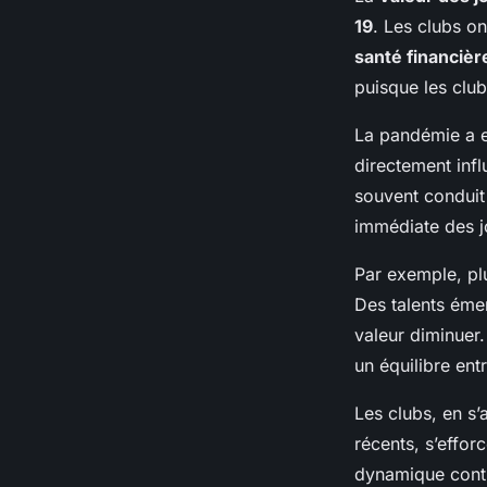
19
. Les clubs on
santé financièr
puisque les club
La pandémie a e
directement infl
souvent conduit
immédiate des j
Par exemple, plu
Des talents éme
valeur diminuer.
un équilibre ent
Les clubs, en s’
récents, s’effor
dynamique conti