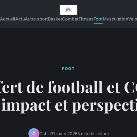
Accueil
Actu
Autre sport
Basket
Combat
Fitness
Foot
Musculation
Vel
FOOT
ert de football et
: impact et perspect
Gabin
31 mars 2025
5 min de lecture
G