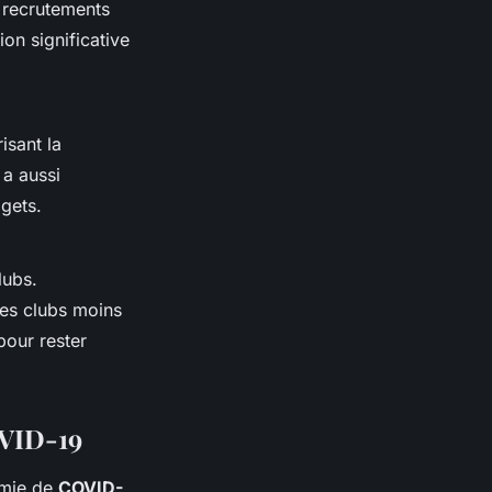
 recrutements
on significative
isant la
 a aussi
gets.
lubs.
Les clubs moins
pour rester
OVID-19
émie de
COVID-