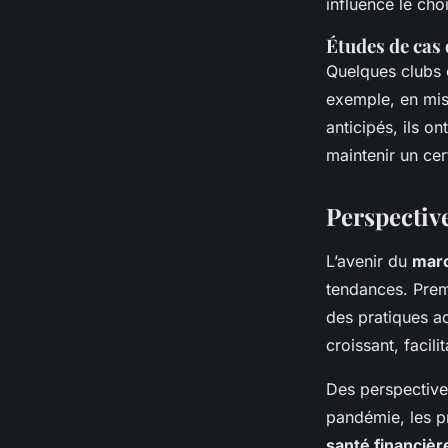
influencé le cho
Études de cas 
Quelques clubs 
exemple, en misa
anticipés, ils o
maintenir un cer
Perspectiv
L’avenir du
marc
tendances. Premi
des pratiques a
croissant, facili
Des perspective
pandémie, les p
santé financièr