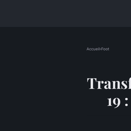
Accueil
›
Foot
Transf
19 