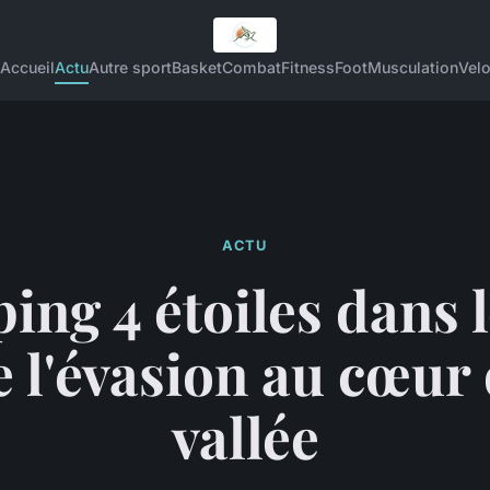
Accueil
Actu
Autre sport
Basket
Combat
Fitness
Foot
Musculation
Vel
ACTU
ng 4 étoiles dans le
e l'évasion au cœur 
vallée