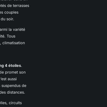
tés de terrasses
es couples
du soir.
rmi la variété
ité. Tous
, climatisation
g 4 étoiles
.
tie promet son
est aussi
s suspendus de
des distances.
les, circuits