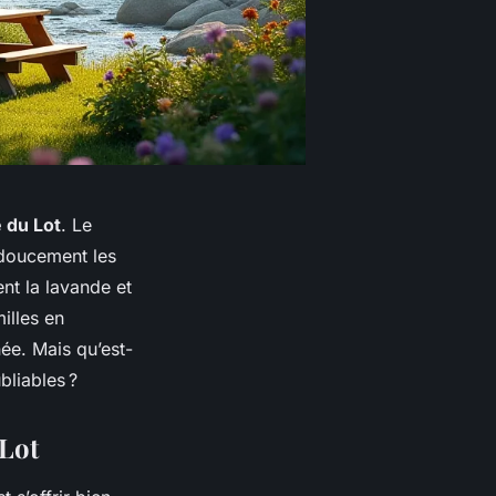
e du Lot
. Le
e doucement les
sent la lavande et
milles en
ée. Mais qu’est-
bliables ?
 Lot