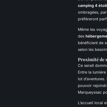
camping 4 étoi
ombragées, parf
préféreront parf
Même les voyage
des
hébergemen
bénéficient de se
selon les besoin
Proximité de 
Ce serait domma
Entre la lumièr
lot d’aventures.
pouvoir rejoind
Marqueyssac pou
L’accueil local 