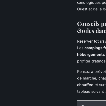
œnologiques per
Ouest et de la g
Conseils p
étoiles dan
Réserver tôt s’a
Les
campings f
hébergements 
profiter d’atmos
Pensez à prévoi
de marche, chape
chauffée
et surt
tableau suivant :