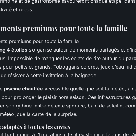
rimoine et de gastronomie savoureront chaque étape, dan
tivité et repos.
ments premiums pour toute la famille
ng 4 étoiles
s’organise autour de moments partagés et d’ins
us. Impossible de manquer les éclats de rire autour du
parc
s pour petits et grands. Toboggans colorés, jeux d’eau lud
e de résister à cette invitation à la baignade.
ne
piscine chauffée
accessible quelle que soit la météo, ain
 pour prolonger le plaisir hors saison. Ces infrastructures g
r son rythme, entre détente sportive, bain de soleil et compl
étéo joue la carte de la surprise.
adaptés à toutes les envies
traditionnel à l’habitat insolite, il existe mille façons de s’