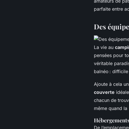
amateurs de pat
parfaite entre ac
Des équipe
La vie au
campi
pensées pour to
véritable paradi
balnéo : difficil
Ajoute à cela u
couverte
idéale
chacun de trouve
même quand la m
Hébergements 
De l’emplacement 