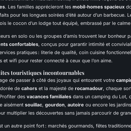
les
. Les familles apprécieront les
mobil-homes spacieux
do
aits pour les longues soirées d’été autour d’un barbecue. L
ois le cocon d’un lodge tout équipé, embrassé par le calme 
urs en solo ou les groupes d’amis trouvent leur bonheur pa
ts confortables
, conçus pour garantir intimité et convivial
rvices pratiques : literie de qualité, coin cuisine fonctionnel
s et wifi pour rester connecté à ceux que l’on aime.
sites touristiques incontournables
ge de passer à côté des joyaux qui entourent votre
campin
e dorée de
cahors
et la majesté de
rocamadour
, chaque sor
 Profiter des
vacances familiales
dans un camping du Lot, c’
re aisément
souillac
,
gourdon
,
autoire
ou encore les jardin
r multiplier les découvertes sans jamais parcourir de gran
est un autre point fort : marchés gourmands, fêtes traditionnel