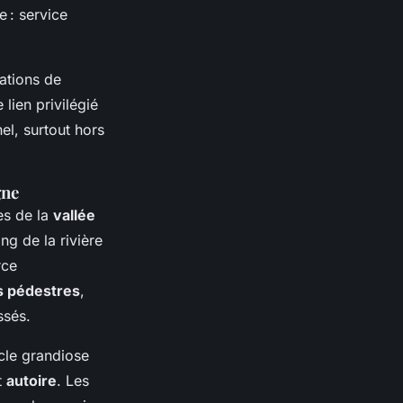
 : service
ations de
 lien privilégié
el, surtout hors
gne
es de la
vallée
ong de la rivière
rce
 pédestres
,
ssés.
acle grandiose
t
autoire
. Les