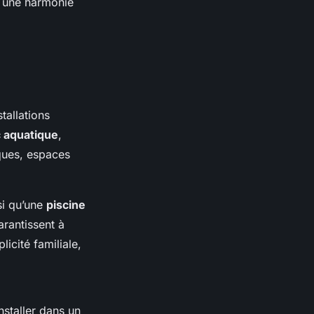
s une harmonie
tallations
 aquatique
,
iques, espaces
si qu’une
piscine
arantissent à
icité familiale,
installer dans un