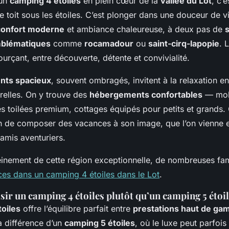
 un
camping 4 étoiles
en plein cœur de la
vallée du Lot
, c’e
e toit sous les étoiles. C’est plonger dans une douceur de v
confort moderne
et ambiance chaleureuse, à deux pas de
s
mblématiques
comme
rocamadour
ou
saint-cirq-lapopie
. 
ourçant, entre découverte, détente et convivialité.
ts spacieux
, souvent ombragés, invitent à la relaxation e
relles. On y trouve des
hébergements confortables
— mob
tes toilées premium, cottages équipés pour petits et grands. 
 de composer des vacances à son image, que l’on vienne e
 amis aventuriers.
leinement de cette région exceptionnelle, de nombreuses fam
es dans un camping 4 étoiles dans le Lot
.
ir un camping 4 étoiles plutôt qu’un camping 5 étoil
oiles
offre l’équilibre parfait entre
prestations haut de g
a différence d’un
camping 5 étoiles
, où le luxe peut parfois 