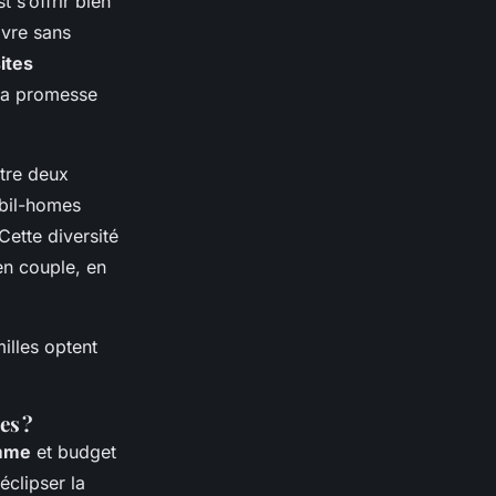
st s’offrir bien
ivre sans
ites
La promesse
ntre deux
il-homes
Cette diversité
n couple, en
illes optent
es ?
amme
et budget
éclipser la