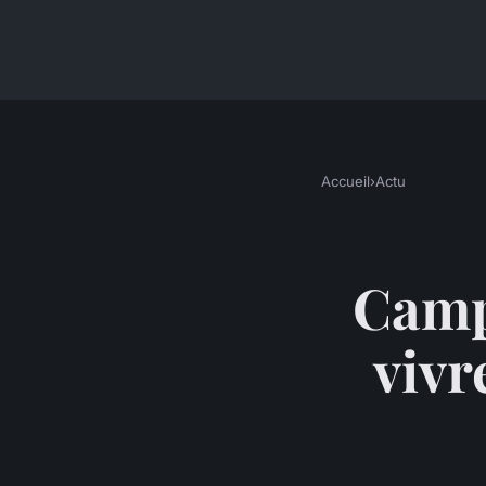
Accueil
›
Actu
Campi
vivr