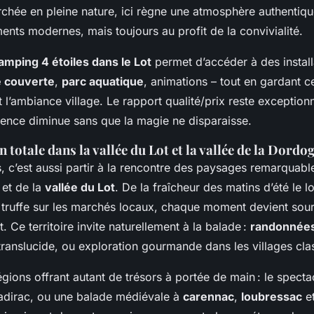
rchée en pleine nature, ici règne une atmosphère authentique
ments modernes, mais toujours au profit de la convivialité.
amping 4 étoiles dans le Lot
permet d’accéder à des install
e couverte
,
parc aquatique
, animations – tout en gardant ce
t l’ambiance village. Le rapport qualité/prix reste exceptionn
luence diminue sans que la magie ne disparaisse.
totale dans la vallée du Lot et la vallée de la Dordo
s, c’est aussi partir à la rencontre des paysages remarquabl
et de la
vallée du Lot
. De la fraîcheur des matins d’été le l
 truffe sur les marchés locaux, chaque moment devient sou
. Ce territoire invite naturellement à la balade :
randonnées
translucide, ou exploration gourmande dans les villages cla
égions offrant autant de trésors à portée de main : le spect
adirac, ou une balade médiévale à
carennac
,
loubressac
e