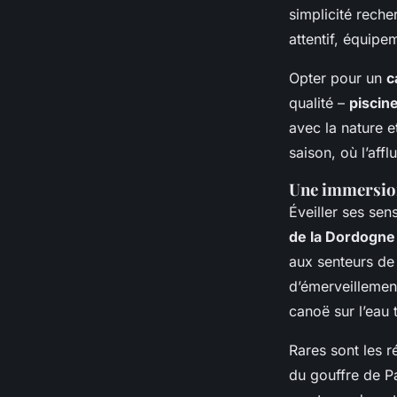
simplicité reche
attentif, équipe
Opter pour un
c
qualité –
piscin
avec la nature e
saison, où l’aff
Une immersion 
Éveiller ses sen
de la Dordogne
aux senteurs de
d’émerveillement
canoë sur l’eau 
Rares sont les r
du gouffre de P