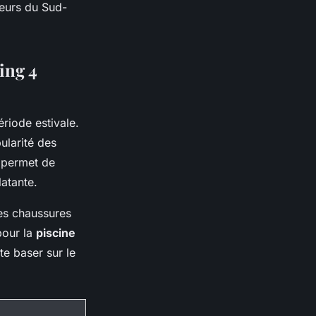
veurs du Sud-
ing 4
ériode estivale.
ularité des
n permet de
latante.
es chaussures
pour la
piscine
te baser sur le