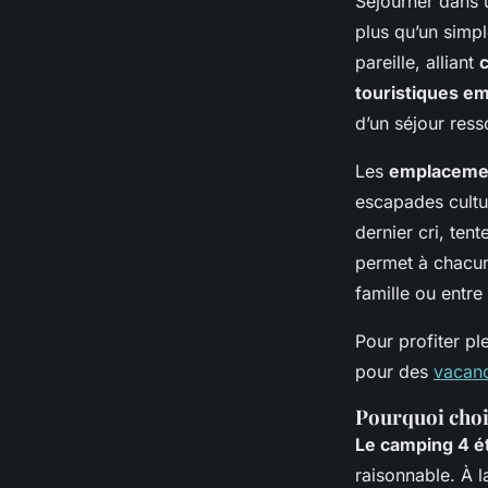
Séjourner dans
plus qu’un simpl
pareille, alliant
touristiques e
d’un séjour ress
Les
emplacemen
escapades cultu
dernier cri, ten
permet à chacun
famille ou entre
Pour profiter p
pour des
vacanc
Pourquoi chois
Le camping 4 ét
raisonnable. À l